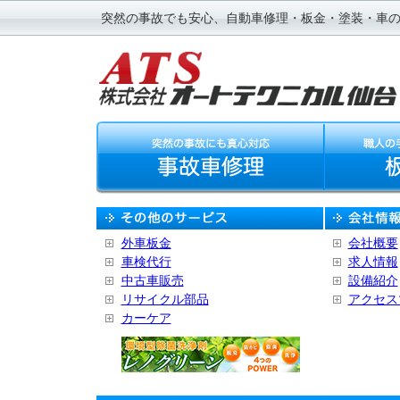
突然の事故でも安心、自動車修理・板金・塗装・車
外車板金
会社概要
車検代行
求人情報
中古車販売
設備紹介
リサイクル部品
アクセス
カーケア